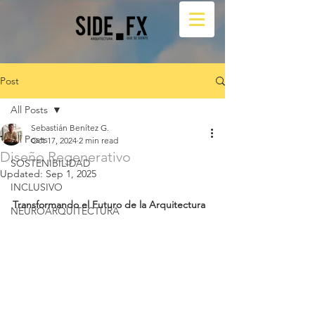
Post
All Posts
Sebastián Benítez G.
All Posts
Oct 17, 2024
2 min read
Diseño Regenerativo
SOSTENIBILIDAD
Updated:
Sep 1, 2025
INCLUSIVO
Transformando el Futuro de la Arquitectura
NEUROARQUITECTURA