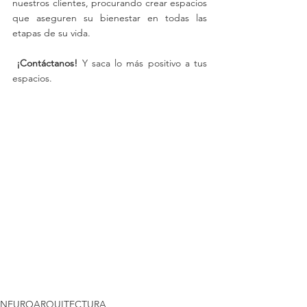
nuestros clientes, procurando crear espacios 
que aseguren su bienestar en todas las 
etapas de su vida.
 ¡Contáctanos!
 Y saca lo más positivo a tus 
espacios.
Diseño Regenerativo
Arquitectura Sostenible
Restauración Ecológica
Urbanismo
Sostenibilidad
Construcción Verde
Biodiversidad
Diseño Holístico
Espacios Adaptativos
Comunidad y Arquitectura
Innovación Arquitectónica
Materiales Sostenibles
Energía Renovable
Ecología Urbana
Diseño Bioclimático
Espacios Naturales
Planificación Comunitaria
Desarrollo Sostenible
Arquitectura Resiliente
Estilo de Vida Sostenible
Ecoarquitectura
Proyectos Regenerativos
Eficiencia Energética
Diseño Participativo
Impacto Ambiental
Espacios Públicos
Arquitectura Consciente
Paisajismo Sostenible
Certificaciones Verdes
Renovación Urbana
NEUROARQUITECTURA