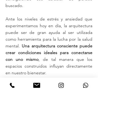
buscado.
Ante los niveles de estrés y ansiedad que 
experimentamos hoy en día, la arquitectura 
puede ser de gran ayuda al ser utilizada 
como herramienta para la lucha por la salud 
mental. 
Una arquitectura consciente puede 
crear condiciones ideales para conectarse 
con uno mismo
, de tal manera que los 
espacios construidos influyan directamente 
en nuestro bienestar.  
En 
Side FX Arquitectura
 estamos siempre 
buscando las últimas tendencias en el 
mercado para implementar en nuestros 
proyectos. Nos enfocamos en que nuestros 
diseños no solamente luzcan bien, sino que 
a su vez ayuden y aporten a nuestra 
sociedad de una manera positiva, es por eso 
que uno de los enfoques que tenemos en 