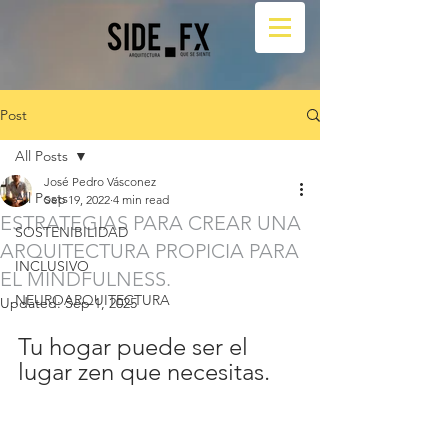
Post
All Posts
José Pedro Vásconez
All Posts
Sep 19, 2022
4 min read
ESTRATEGIAS PARA CREAR UNA
SOSTENIBILIDAD
ARQUITECTURA PROPICIA PARA
INCLUSIVO
EL MINDFULNESS.
NEUROARQUITECTURA
Updated:
Sep 1, 2025
Tu hogar puede ser el 
lugar zen que necesitas.