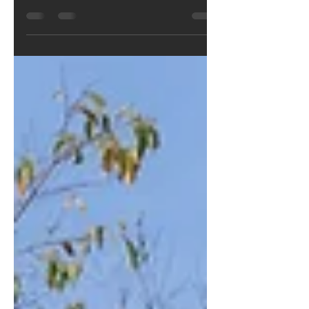
abre nuevas oportunidades para
quienes buscan destacar con un local
atractivo, funcional y emocionalmente
conectado. En Side FX aplicamos
neuroarquitectura para diseñar
espacios comerciales que no solo
venden más, sino que hacen sentir
mejor al cliente.