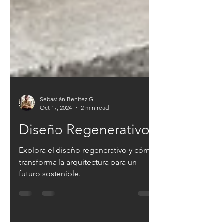
Sebastián Benítez G.
Oct 17, 2024
2 min read
Diseño Regenerativo
Explora el diseño regenerativo y cómo
transforma la arquitectura para un
futuro sostenible.