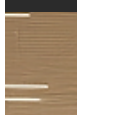
atractivo, funcional y emocionalmente
conectado. En Side FX aplicamos
neuroarquitectura para diseñar
espacios comerciales que no solo
venden más, sino que hacen sentir
mejor al cliente.