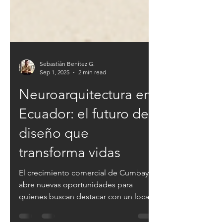
Sebastián Benítez G.
Sep 1, 2025
2 min read
Neuroarquitectura en
Ecuador: el futuro del
diseño que
transforma vidas
El crecimiento comercial de Cumbayá
abre nuevas oportunidades para
quienes buscan destacar con un local