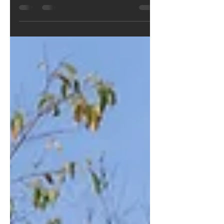
El crecimiento comercial de Cumbayá
abre nuevas oportunidades para
quienes buscan destacar con un local
atractivo, funcional y emocionalmente
conectado. En Side FX aplicamos
neuroarquitectura para diseñar
espacios comerciales que no solo
venden más, sino que hacen sentir
mejor al cliente.