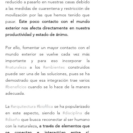
reducido a pasarlo en nuestras casas debido 
a las medidas de cuarentena y restricción de 
movilización por las que hemos tenido que 
pasar. 
Este poco contacto con el mundo 
exterior nos afecta directamente en nuestra 
productividad y estado de ánimo.
Por ello, fomentar un mayor contacto con el 
mundo exterior se vuelve cada vez más 
importante y para eso incorporar la 
#naturaleza
 a los 
#ambientes
 construidos 
puede ser una de las soluciones, pues se ha 
demostrado que esa integración trae varios 
#beneficios
 cuando se lo hace de la manera 
adecuada. 
La 
#arquitectura
#biofílica
 se ha popularizado 
en este aspecto, siendo la 
#disciplina
 de 
#diseño
 que busca reconectar al ser humano 
con la naturaleza
, a través de elementos que 
se conectan e interactúan entre sí, 