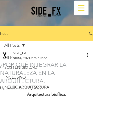
Post
All Posts
SIDE_FX
All Posts
Mar 4, 2021
2 min read
¿POR QUÉ INTEGRAR LA
SOSTENIBILIDAD
NATURALEZA EN LA
INCLUSIVO
ARQUITECTURA.
NEUROARQUITECTURA
Updated:
Oct 17, 2022
Arquitectura biofilica.