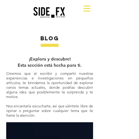
BLOG
¡Explora y descubre!
Esta sección está hecha para ti.
Creemos que al escribir y compartir nuestras
experiencias e investigaciones en pequeños
artículos, te brindamos la oportunidad de explorar
varios temas actuales, donde podrías descubrir
alguna idea que posiblemente te sorprenda y te
motive.
Nos encantaría escucharte, así que siéntete libre de
opinar o preguntar sobre cualquier tema que te
llame la atención.