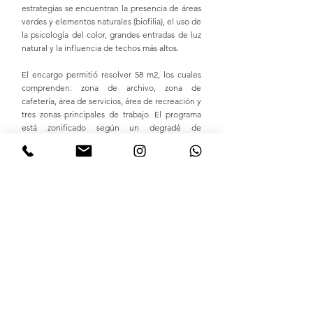
estrategias se encuentran la presencia de áreas
verdes y elementos naturales (biofilia), el uso de
la psicología del color, grandes entradas de luz
natural y la influencia de techos más altos.
El encargo permitió resolver 58 m2, los cuales
comprenden: zona de archivo, zona de
cafetería, área de servicios, área de recreación y
tres zonas principales de trabajo. El programa
está zonificado según un degradé de
funcionalidad que integra las áreas principales
que sus usuarios necesitan para ejercer sus
profesiones diferentes, pero creativas.
CONVERSEMOS!
SUSCRÍBETE
a nuestro blog, para recibir la información